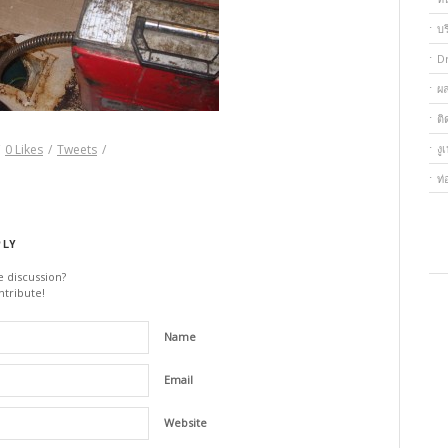
บ
D
ผ
ต
งู
0
Likes
/
Tweets
/
ท่
PLY
e discussion?
ntribute!
Name
Email
Website