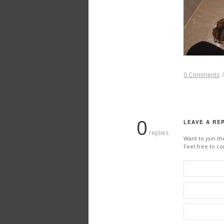
0 Comments
/
0
LEAVE A RE
replies
Want to join th
Feel free to co