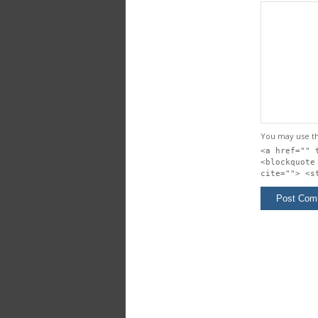
You may use t
<a href="" 
<blockquote
cite=""> <s