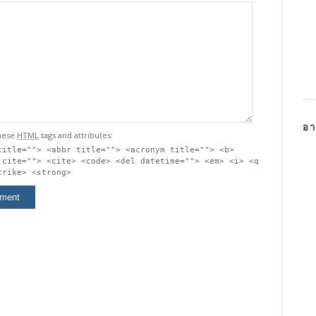
อา
hese
HTML
tags and attributes:
title=""> <abbr title=""> <acronym title=""> <b>
 cite=""> <cite> <code> <del datetime=""> <em> <i> <q
trike> <strong>