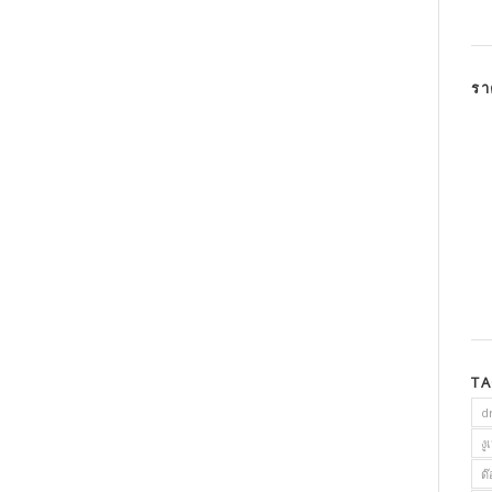
รา
T
dr
งู
ด๊