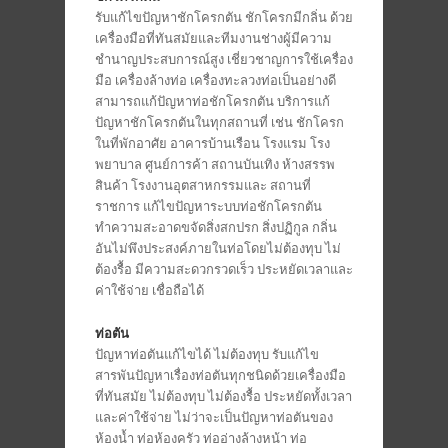
รับแก้ไขปัญหาชักโครกตัน ชักโครกมีกลิ่น ด้วย
เครื่องมือที่ทันสมัยและทีมงานช่างผู้มีความ
ชำนาญประสบการณ์สูง เชี่ยวชาญการใช้เครื่อง
มือ เครื่องล้างท่อ เครื่องทะลวงท่อเป็นอย่างดี
สามารถแก้ปัญหาท่อชักโครกตัน บริการแก้
ปัญหาชักโครกตันในทุกสถานที่ เช่น ชักโครก
ในที่พักอาศัย อาคารบ้านเรือน โรงแรม โรง
พยาบาล ศูนย์การค้า สถานบันเทิง ห้างสรรพ
สินค้า โรงงานอุตสาหกรรมและ สถานที่
ราชการ แก้ไขปัญหาระบบท่อชักโครกตัน
ทำความสะอาดขจัดสิ่งสกปรก สิ่งปฏิกูล กลิ่น
อันไม่พึงประสงค์ภายในท่อโดยไม่ต้องทุบ ไม่
ต้องรื้อ มีความสะดวกรวดเร็ว ประหยัดเวลาและ
ค่าใช้จ่าย เชื่อถือได้
ท่อตัน
ปัญหาท่อตันแก้ไขได้ ไม่ต้องทุบ รับแก้ไข
สารพันปัญหาเรื่องท่อตันทุกชนิดด้วยเครื่องมือ
ที่ทันสมัย ไม่ต้องทุบ ไม่ต้องรื้อ ประหยัดทั้งเวลา
และค่าใช้จ่าย ไม่ว่าจะเป็นปัญหาท่อตันของ
ห้องน้ำ ท่อห้องครัว ท่ออ่างล้างหน้า ท่อ