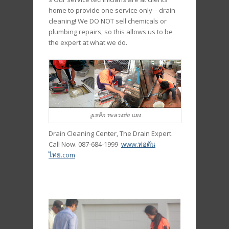
home to provide one service only – drain
cleaning! We DO NOT sell chemicals or
plumbing repairs, so this allows us to be
the expert at what we do.
งูเหล็ก ทะลวงท่อ แยง
Drain Cleaning Center, The Drain Expert.
Call Now. 087-684-1999
www.ท่อตัน
ไทย.com