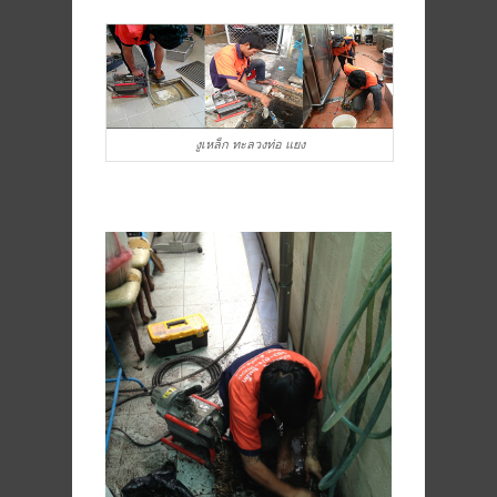
งูเหล็ก ทะลวงท่อ แยง