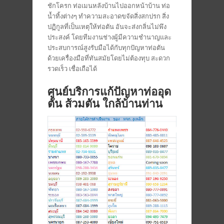
ชักโครก ท่อเมนหลังบ้านไปออกหน้าบ้าน ท่อ
น้ำทิ้งต่างๆ ทำความสะอาดขจัดสิ่งสกปรก สิ่ง
ปฏิกูลที่เป็นเหตุให้ท่อตัน อันจะส่งกลิ่นไม่พึง
ประสงค์ โดยทีมงานช่างผู้มีความชำนาญและ
ประสบการณ์สูงรับมือได้กับทุกปัญหาท่อตัน
ด้วยเครื่องมือที่ทันสมัยโดยไม่ต้องทุบ สะดวก
รวดเร็ว เชื่อเถือได้
ศูนย์บริการแก้ปัญหาท่ออุด
ตัน ส้วมตัน ใกล้บ้านท่าน