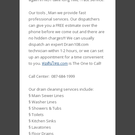
Our tools , Man we provide fast
professional services. Our dispatchers
can give you a FREE estimate over the
phone before we come out and there are
no hidden charges!!! We can usually
dispatch an expert Drain108.com
technician within 1-2 hours, or we can set
up an appointment for a time convenient
to you.
ท่อตันไทย.com
is The One to Call!
Call Center: 087-684-1999
Our drain cleaning services include:
§ Main Sewer Lines
§ Washer Lines
§ Showers & Tubs
§ Toilets
§ Kitchen Sinks
§ Lavatories
§ Floor Drains